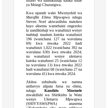
mfano wa uandikishaji katika shule
ya Msingi Chazungwa.
Kwa upande wake Mwenyekiti wa
Marafiki Elimu
Mpwapwa ndugu
Steven Noel akiwasilisha matokeo
hayo alisema wamebaini ongezeko
la uandikishaji wa wanafunzi wenye
mahitaji maalum kutoka wanafunzi
196 (wasichana 127 na wavulana
69) kwa mwaka 2022 hadi
wanafunzi 1,022 (wasichana 392 na
wavulana 630) kwa mwaka 2024;
na wanafunzi wenye ulemavu
kutoka wanafunzi 25 (wasichana 12
na wavulana 13) kwa mwaka 2022
hadi wanafunzi 68 (wasichana 27 na
wavulana 41) kwa mwaka 2024.
Akitoa ushuhuda wa namna
ambavyo alipata fursa ya elimu,
ndugu
Kandido Mnemele
mwakilishi wa Shirikisho la Watu
wenye Ulemavu Mpwapwa
(SHIVYAWAPWA) anasema
‘’Nakumbuka siku moja nilikuwa