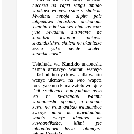
nacheza na rafiki zangu ambao
walikuwa wamevaa sare za shule na
Mwalimu mmoja alipita pale
tulipokuwa tunacheza alishangaa
kwanini mimi sikuwa nimevaa sare,
yule Mwalimu alisimama na
kuniuliza kwanini nilikuwa
sijaandikishwa shuleni na akanitaka
kesho yake niende shuleni
kuandikishwa’’
Ushuhuda wa
Kandido
unaonesha
namna ambavyo Walimu wanayo
nafasi adhimu ya kuwasaidia watoto
wenye ulemavu na wao wapate
fursa ya elimu kama watoto wengine
‘’
hii confidence mnayoniona nayo
leo ni kwasababu Walimu
walinionesha upendo, ni muhimu
kuwa na watu ambao watatembea
kwenye jamii na kuwatambua
watoto wenye ulemavu na
kuwaandikisha, Mimi pia
nilitambuliwa hivyo’. aliongeza
ndugu Kandido.