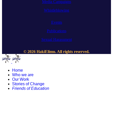
Media Campaigns
Whistleblowing
Events
Publications
Sexual Harassment
© 2026 HakiElimu. All rights reserved.
Home
Who we are
Our Work
Stories of Change
Friends of Education