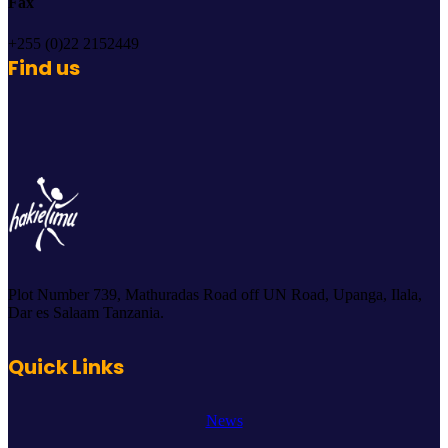
Fax
+255 (0)22 2152449
Find us
Plot Number 739, Mathuradas Road off UN Road, Upanga, Ilala,
Dar es Salaam Tanzania.
Quick Links
News