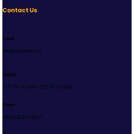
Contact Us
Email
info@hakielimu.or.tz
Mobile
+255 78 7655000, +255 75 4354681
Phone
255 (0)22 2151852/3