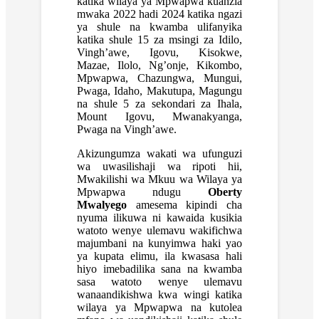
katika wilaya ya Mpwapwa kuanzia
mwaka 2022 hadi 2024 katika ngazi
ya shule na kwamba ulifanyika
katika shule 15 za msingi za Idilo,
Vingh’awe, Igovu, Kisokwe,
Mazae, Ilolo, Ng’onje, Kikombo,
Mpwapwa, Chazungwa, Mungui,
Pwaga, Idaho, Makutupa, Magungu
na shule 5 za sekondari za Ihala,
Mount Igovu, Mwanakyanga,
Pwaga na Vingh’awe.
Akizungumza wakati wa ufunguzi
wa uwasilishaji wa ripoti hii,
Mwakilishi wa Mkuu wa Wilaya ya
Mpwapwa ndugu
Oberty
Mwalyego
amesema kipindi cha
nyuma ilikuwa ni kawaida kusikia
watoto wenye ulemavu wakifichwa
majumbani na kunyimwa haki yao
ya kupata elimu, ila kwasasa hali
hiyo imebadilika sana na kwamba
sasa watoto wenye ulemavu
wanaandikishwa kwa wingi katika
wilaya ya Mpwapwa na kutolea