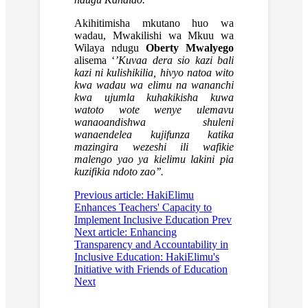
Akihitimisha mkutano huo wa
wadau, Mwakilishi wa Mkuu wa
Wilaya ndugu
Oberty Mwalyego
alisema ‘
’Kuvaa dera sio kazi bali
kazi ni kulishikilia, hivyo natoa wito
kwa wadau wa elimu na wananchi
kwa ujumla kuhakikisha kuwa
watoto wote wenye ulemavu
wanaoandishwa shuleni
wanaendelea kujifunza katika
mazingira wezeshi ili wafikie
malengo yao ya kielimu lakini pia
kuzifikia ndoto zao’’.
Previous article: HakiElimu
Enhances Teachers' Capacity to
Implement Inclusive Education
Prev
Next article: Enhancing
Transparency and Accountability in
Inclusive Education: HakiElimu's
Initiative with Friends of Education
Next